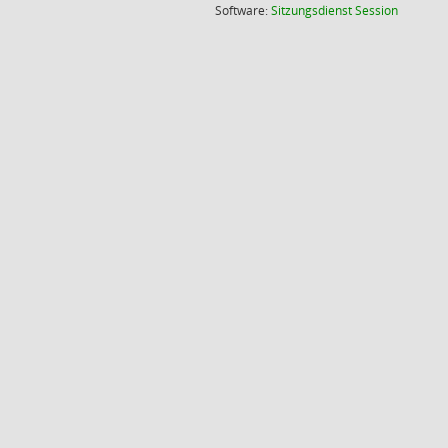
(Wird in
Software:
Sitzungsdienst
Session