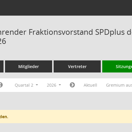
hrender Fraktionsvorstand SPDplus 
26
Mitglieder
Vertreter
Sitzung
Quartal 2
2026
Aktuell
Gremium au
den.