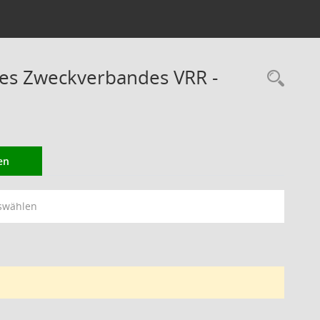
des Zweckverbandes VRR -
Rec
en
swählen