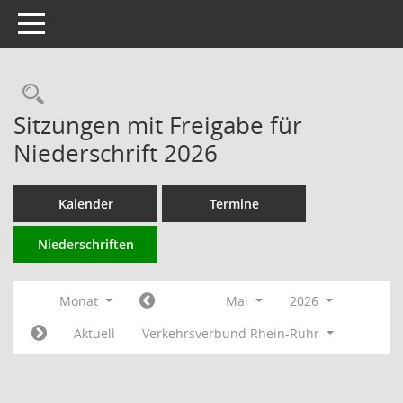
Toggle navigation
Rechercheauswahl
Sitzungen mit Freigabe für
Niederschrift 2026
Kalender
Termine
Niederschriften
Monat
Mai
2026
Aktuell
Verkehrsverbund Rhein-Ruhr