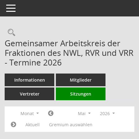
Toggle navigation
Rechercheauswahl
Gemeinsamer Arbeitskreis der
Fraktionen des NWL, RVR und VRR
- Termine 2026
Informationen
Mitglieder
Vertreter
Sitzungen
Monat
Mai
2026
Aktuell
Gremium auswählen