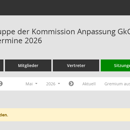
uppe der Kommission Anpassung GkG 
ermine 2026
Mitglieder
Vertreter
Sitzung
Mai
2026
Aktuell
Gremium au
den.