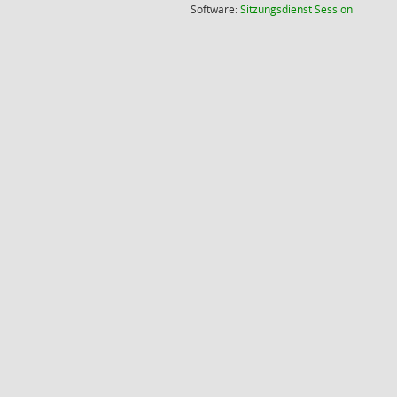
(Wird in
Software:
Sitzungsdienst
Session