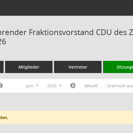
hrender Fraktionsvorstand CDU des 
26
Mitglieder
Vertreter
Sitzung
Juni
2026
Aktuell
Gremium au
den.