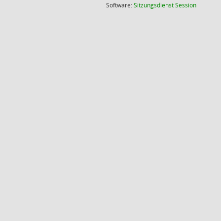
(Wird in
Software:
Sitzungsdienst
Session