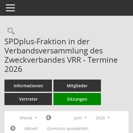
Toggle navigation
Rechercheauswahl
SPDplus-Fraktion in der
Verbandsversammlung des
Zweckverbandes VRR - Termine
2026
Informationen
Mitglieder
Vertreter
Sitzungen
Monat
Juni
2026
Aktuell
Gremium auswählen