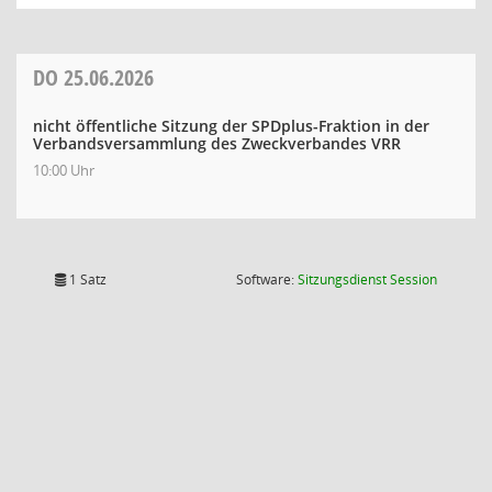
DO
25.06.2026
nicht öffentliche Sitzung der SPDplus-Fraktion in der
Verbandsversammlung des Zweckverbandes VRR
10:00 Uhr
(Wird in
1 Satz
Software:
Sitzungsdienst
Session