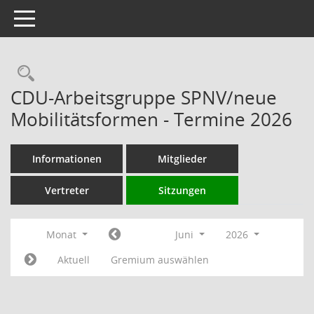
Toggle navigation
Rechercheauswahl
CDU-Arbeitsgruppe SPNV/neue
Mobilitätsformen - Termine 2026
Informationen
Mitglieder
Vertreter
Sitzungen
Monat
Juni
2026
Aktuell
Gremium auswählen