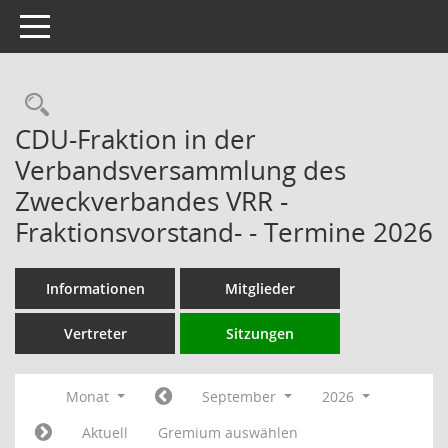
Toggle navigation
Rechercheauswahl
CDU-Fraktion in der
Verbandsversammlung des
Zweckverbandes VRR -
Fraktionsvorstand- - Termine 2026
Informationen
Mitglieder
Vertreter
Sitzungen
Monat
September
2026
Aktuell
Gremium auswählen