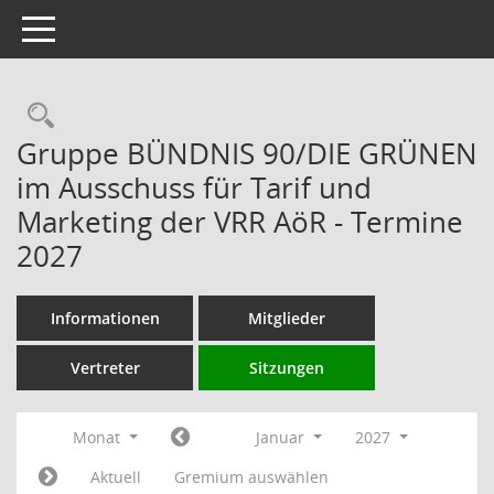
Toggle navigation
Rechercheauswahl
Gruppe BÜNDNIS 90/DIE GRÜNEN
im Ausschuss für Tarif und
Marketing der VRR AöR - Termine
2027
Informationen
Mitglieder
Vertreter
Sitzungen
Monat
Januar
2027
Aktuell
Gremium auswählen