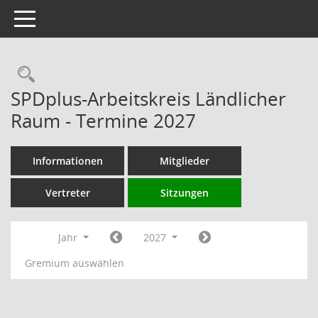
Toggle navigation
Rechercheauswahl
SPDplus-Arbeitskreis Ländlicher
Raum - Termine 2027
Informationen
Mitglieder
Vertreter
Sitzungen
Jahr
2027
Gremium auswählen