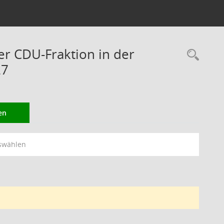
er CDU-Fraktion in der
Rec
27
en
swählen