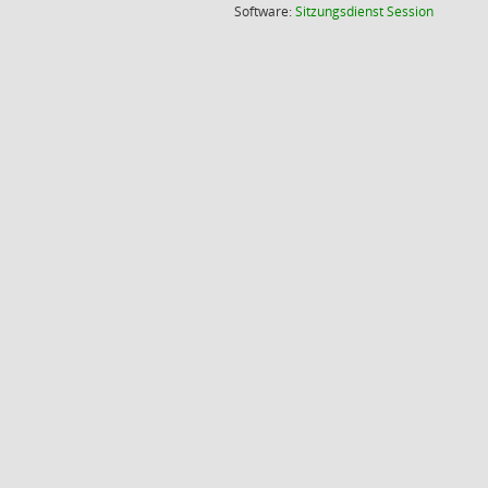
(Wird in
Software:
Sitzungsdienst
Session