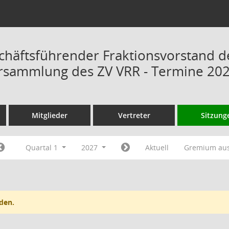
chäftsführender Fraktionsvorstand d
rsammlung des ZV VRR - Termine 20
Mitglieder
Vertreter
Sitzung
Quartal 1
2027
Aktuell
Gremium au
den.