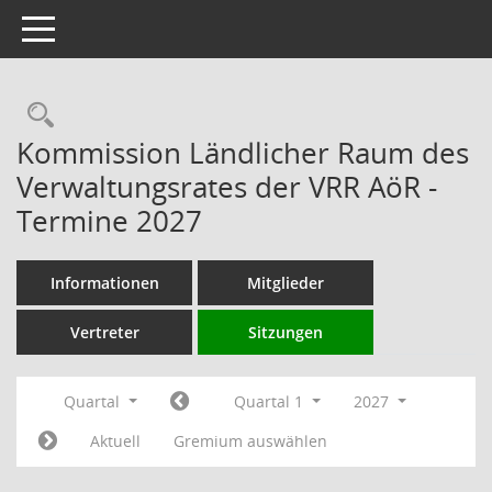
Toggle navigation
Rechercheauswahl
Kommission Ländlicher Raum des
Verwaltungsrates der VRR AöR -
Termine 2027
Informationen
Mitglieder
Vertreter
Sitzungen
Quartal
Quartal 1
2027
Aktuell
Gremium auswählen