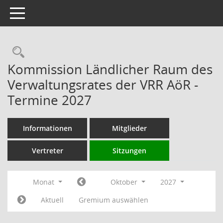
Toggle navigation
Rechercheauswahl
Kommission Ländlicher Raum des
Verwaltungsrates der VRR AöR -
Termine 2027
Informationen
Mitglieder
Vertreter
Sitzungen
Monat
Oktober
2027
Aktuell
Gremium auswählen