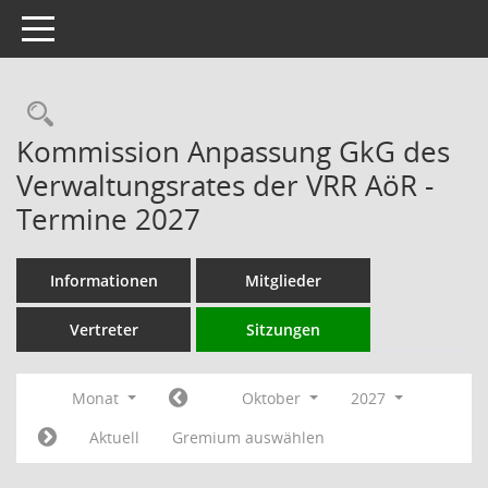
Toggle navigation
Rechercheauswahl
Kommission Anpassung GkG des
Verwaltungsrates der VRR AöR -
Termine 2027
Informationen
Mitglieder
Vertreter
Sitzungen
Monat
Oktober
2027
Aktuell
Gremium auswählen