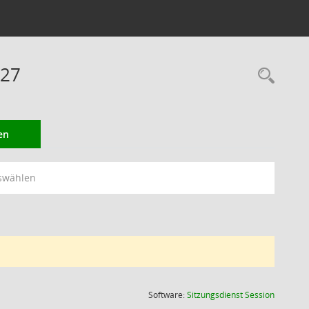
027
Rec
en
swählen
(Wird in
Software:
Sitzungsdienst
Session