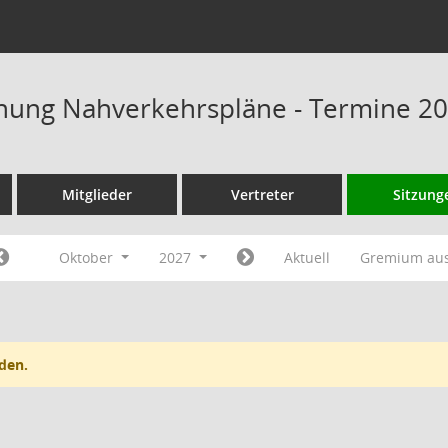
chung Nahverkehrspläne - Termine 2
Mitglieder
Vertreter
Sitzung
Oktober
2027
Aktuell
Gremium au
den.