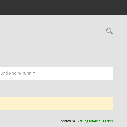
Rec
bund Rhein-Ruhr
(Wird in
Software:
Sitzungsdienst
Session