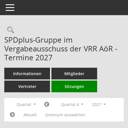
Toggle navigation
Rechercheauswahl
SPDplus-Gruppe im
Vergabeausschuss der VRR AöR -
Termine 2027
Informationen
Mitglieder
Vertreter
Sitzungen
Quartal
Quartal 4
2027
Aktuell
Gremium auswählen