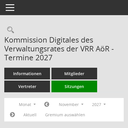
Toggle navigation
Rechercheauswahl
Kommission Digitales des
Verwaltungsrates der VRR AöR -
Termine 2027
Informationen
Mitglieder
Vertreter
Sitzungen
Monat
November
2027
Aktuell
Gremium auswählen