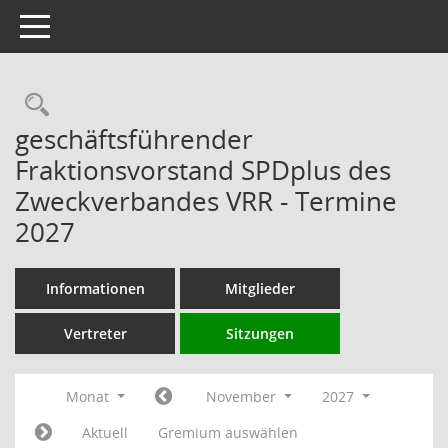
Toggle navigation
Rechercheauswahl
geschäftsführender
Fraktionsvorstand SPDplus des
Zweckverbandes VRR - Termine
2027
Informationen
Mitglieder
Vertreter
Sitzungen
Monat
November
2027
Aktuell
Gremium auswählen