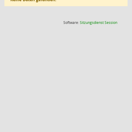
(Wird in
Software:
Sitzungsdienst
Session