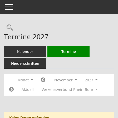
Toggle navigation
Rechercheauswahl
Termine 2027
Kalender
Termine
Niederschriften
Monat
November
2027
Aktuell
Verkehrsverbund Rhein-Ruhr
Keine Daten gefunden.