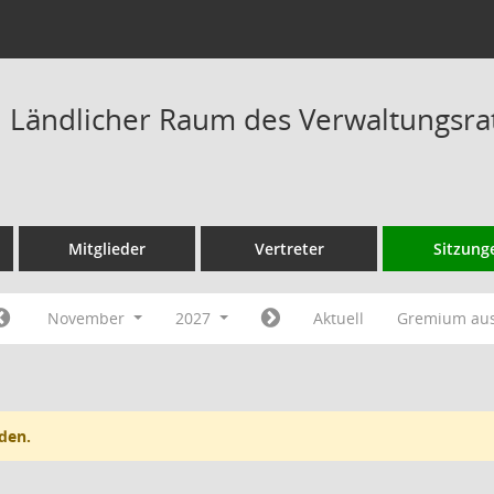
Ländlicher Raum des Verwaltungsrat
Mitglieder
Vertreter
Sitzung
November
2027
Aktuell
Gremium au
den.