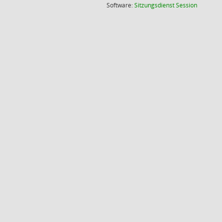
(Wird in
Software:
Sitzungsdienst
Session