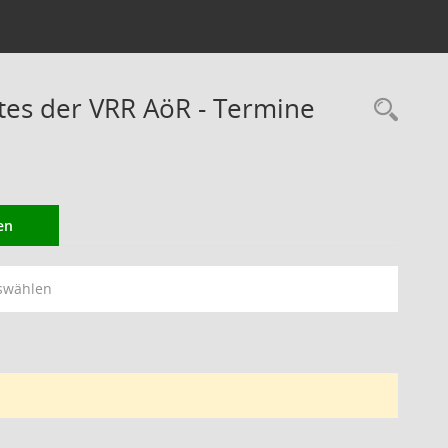
es der VRR AöR - Termine
Rec
en
swählen