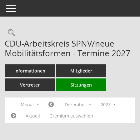
Toggle navigation
Rechercheauswahl
CDU-Arbeitskreis SPNV/neue
Mobilitätsformen - Termine 2027
Informationen
Mitglieder
Vertreter
Sitzungen
Monat
Dezember
2027
Aktuell
Gremium auswählen