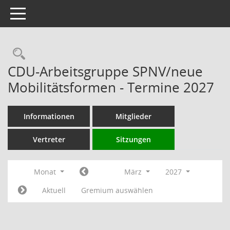
Toggle navigation
Rechercheauswahl
CDU-Arbeitsgruppe SPNV/neue
Mobilitätsformen - Termine 2027
Informationen
Mitglieder
Vertreter
Sitzungen
Monat
März
2027
Aktuell
Gremium auswählen