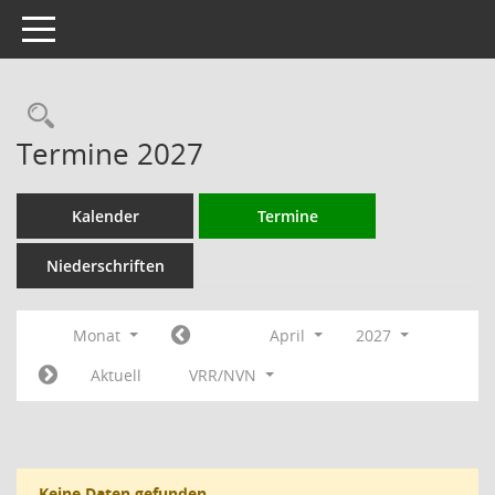
Toggle navigation
Rechercheauswahl
Termine 2027
Kalender
Termine
Niederschriften
Monat
April
2027
Aktuell
VRR/NVN
Keine Daten gefunden.