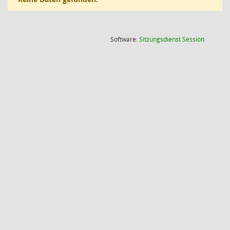
(Wird in
Software:
Sitzungsdienst
Session