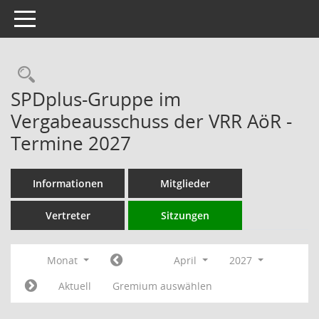
Toggle navigation
Rechercheauswahl
SPDplus-Gruppe im
Vergabeausschuss der VRR AöR -
Termine 2027
Informationen
Mitglieder
Vertreter
Sitzungen
Monat
April
2027
Aktuell
Gremium auswählen