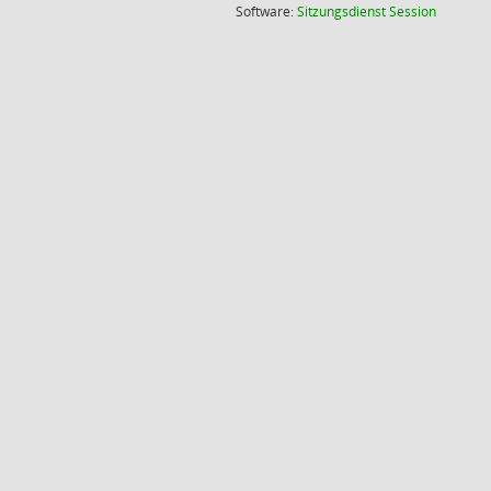
(Wird in
Software:
Sitzungsdienst
Session