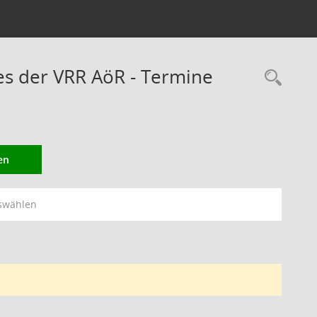
s der VRR AöR - Termine
Rec
en
swählen