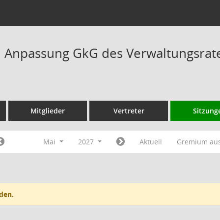
Anpassung GkG des Verwaltungsrate
Mitglieder
Vertreter
Sitzung
Mai
2027
Aktuell
Gremium au
den.