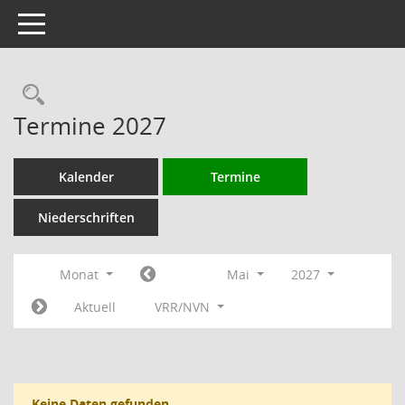
Toggle navigation
Rechercheauswahl
Termine 2027
Kalender
Termine
Niederschriften
Monat
Mai
2027
Aktuell
VRR/NVN
Keine Daten gefunden.