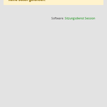
(Wird in
Software:
Sitzungsdienst
Session