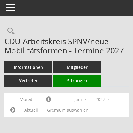
Toggle navigation
Rechercheauswahl
CDU-Arbeitskreis SPNV/neue
Mobilitätsformen - Termine 2027
Informationen
Mitglieder
Vertreter
Sitzungen
Monat
Juni
2027
Aktuell
Gremium auswählen