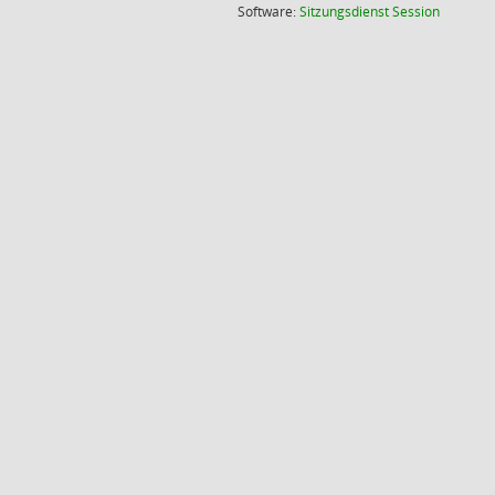
(Wird in
Software:
Sitzungsdienst
Session