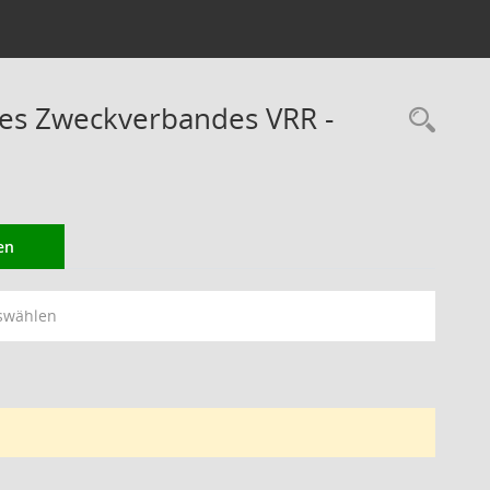
des Zweckverbandes VRR -
Rec
en
swählen