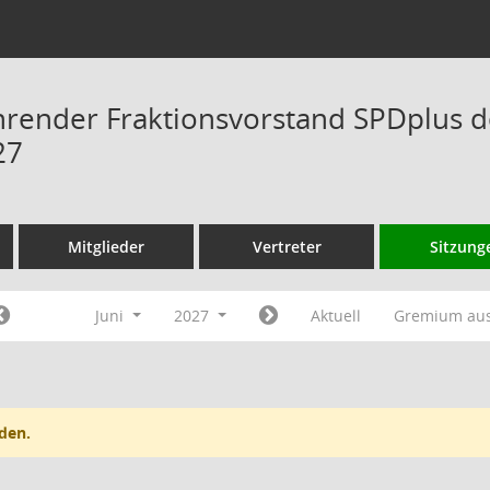
hrender Fraktionsvorstand SPDplus 
27
Mitglieder
Vertreter
Sitzung
Juni
2027
Aktuell
Gremium au
den.