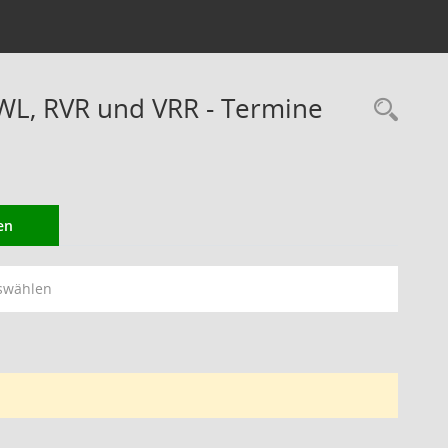
WL, RVR und VRR - Termine
Rec
en
swählen