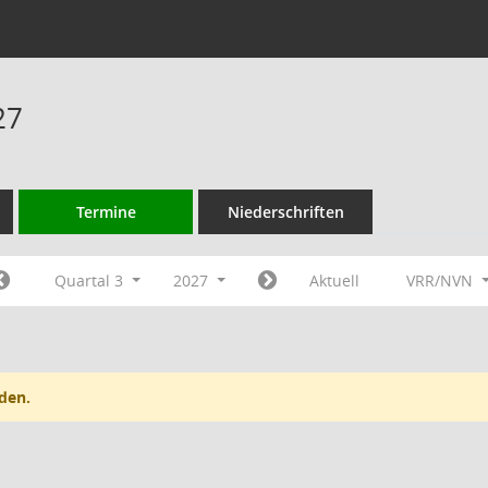
27
Termine
Niederschriften
Quartal 3
2027
Aktuell
VRR/NVN
den.