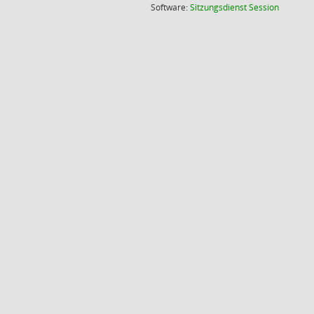
(Wird in
Software:
Sitzungsdienst
Session