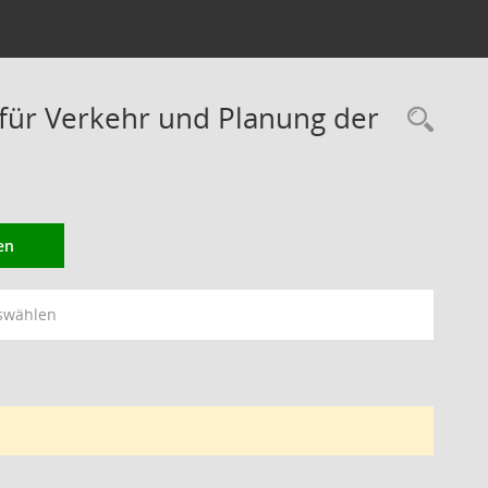
ür Verkehr und Planung der
Rec
en
swählen