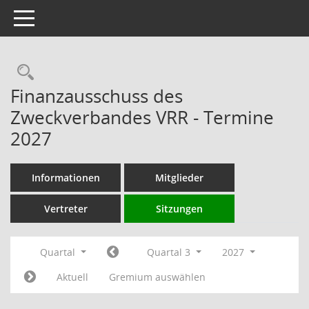
Toggle navigation
Rechercheauswahl
Finanzausschuss des
Zweckverbandes VRR - Termine
2027
Informationen
Mitglieder
Vertreter
Sitzungen
Quartal
Quartal 3
2027
Aktuell
Gremium auswählen