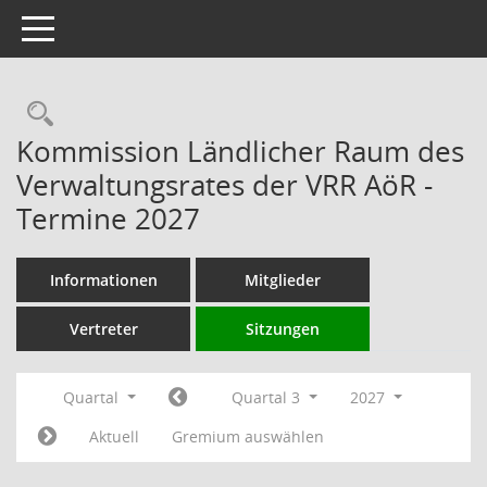
Toggle navigation
Rechercheauswahl
Kommission Ländlicher Raum des
Verwaltungsrates der VRR AöR -
Termine 2027
Informationen
Mitglieder
Vertreter
Sitzungen
Quartal
Quartal 3
2027
Aktuell
Gremium auswählen