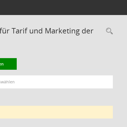
r Tarif und Marketing der
Rec
en
swählen