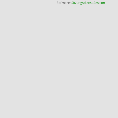
(Wird in
Software:
Sitzungsdienst
Session