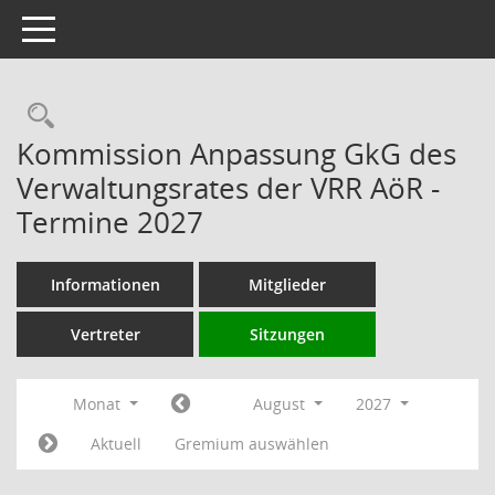
Toggle navigation
Rechercheauswahl
Kommission Anpassung GkG des
Verwaltungsrates der VRR AöR -
Termine 2027
Informationen
Mitglieder
Vertreter
Sitzungen
Monat
August
2027
Aktuell
Gremium auswählen