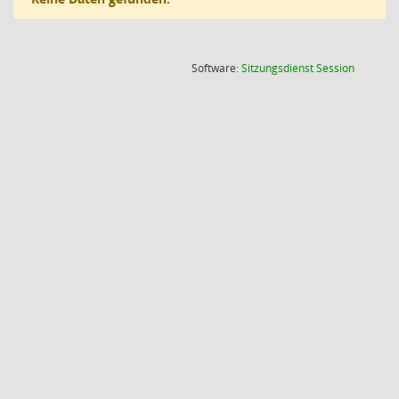
(Wird in
Software:
Sitzungsdienst
Session