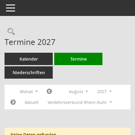
Toggle navigation
Rechercheauswahl
Termine 2027
Kalender
Termine
Niederschriften
Monat
August
2027
Aktuell
Verkehrsverbund Rhein-Ruhr
Keine Daten gefunden.