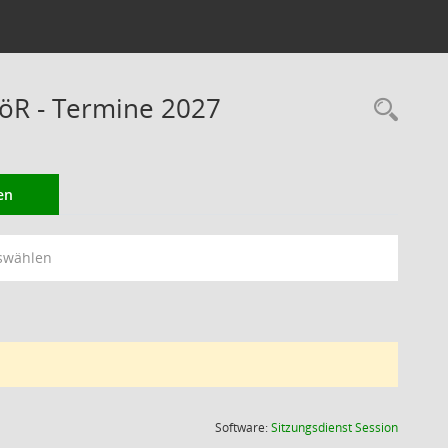
öR - Termine 2027
Rec
en
swählen
(Wird in
Software:
Sitzungsdienst
Session