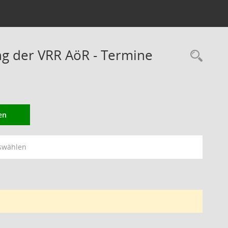
ng der VRR AöR - Termine
Rec
en
swählen