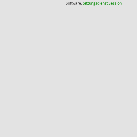
(Wird in
Software:
Sitzungsdienst
Session