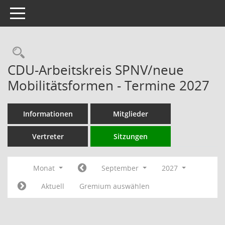
Toggle navigation
Rechercheauswahl
CDU-Arbeitskreis SPNV/neue
Mobilitätsformen - Termine 2027
Informationen
Mitglieder
Vertreter
Sitzungen
Monat
September
2027
Aktuell
Gremium auswählen