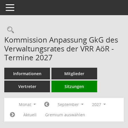
Toggle navigation
Rechercheauswahl
Kommission Anpassung GkG des
Verwaltungsrates der VRR AöR -
Termine 2027
Informationen
Mitglieder
Vertreter
Sitzungen
Monat
September
2027
Aktuell
Gremium auswählen