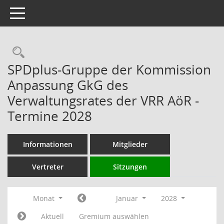
Toggle navigation
Rechercheauswahl
SPDplus-Gruppe der Kommission
Anpassung GkG des
Verwaltungsrates der VRR AöR -
Termine 2028
Informationen
Mitglieder
Vertreter
Sitzungen
Monat
Januar
2028
Aktuell
Gremium auswählen