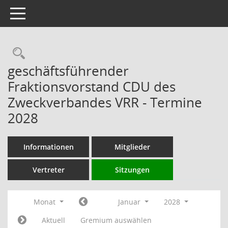
Toggle navigation
Rechercheauswahl
geschäftsführender
Fraktionsvorstand CDU des
Zweckverbandes VRR - Termine
2028
Informationen
Mitglieder
Vertreter
Sitzungen
Monat
Januar
2028
Aktuell
Gremium auswählen