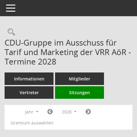
Toggle navigation
Rechercheauswahl
CDU-Gruppe im Ausschuss für
Tarif und Marketing der VRR AöR -
Termine 2028
Informationen
Mitglieder
Vertreter
Sitzungen
Jahr
2028
Gremium auswählen