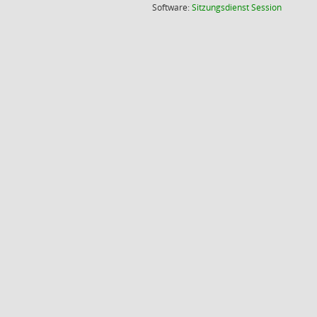
(Wird in
Software:
Sitzungsdienst
Session