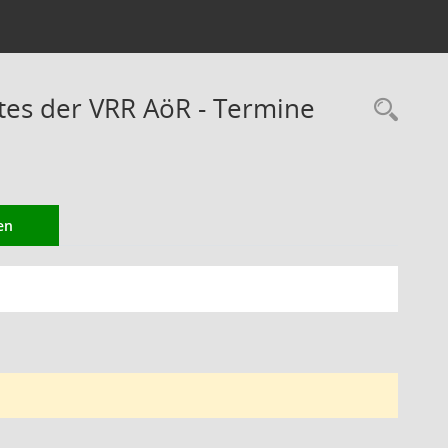
es der VRR AöR - Termine
Rec
en