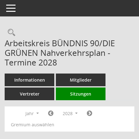
Toggle navigation
Rechercheauswahl
Arbeitskreis BÜNDNIS 90/DIE
GRÜNEN Nahverkehrsplan -
Termine 2028
Informationen
Mitglieder
Vertreter
Sitzungen
Jahr
2028
Gremium auswählen