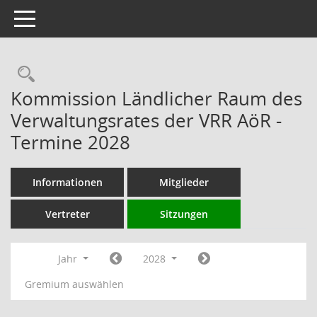
Toggle navigation
Rechercheauswahl
Kommission Ländlicher Raum des
Verwaltungsrates der VRR AöR -
Termine 2028
Informationen
Mitglieder
Vertreter
Sitzungen
Jahr
2028
Gremium auswählen