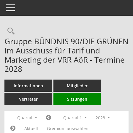
Toggle navigation
Rechercheauswahl
Gruppe BÜNDNIS 90/DIE GRÜNEN
im Ausschuss für Tarif und
Marketing der VRR AöR - Termine
2028
Informationen
Mitglieder
Vertreter
Sitzungen
Quartal
Quartal 1
2028
Aktuell
Gremium auswählen