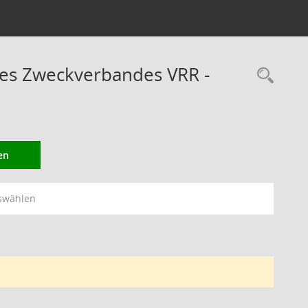
des Zweckverbandes VRR -
Rec
en
swählen