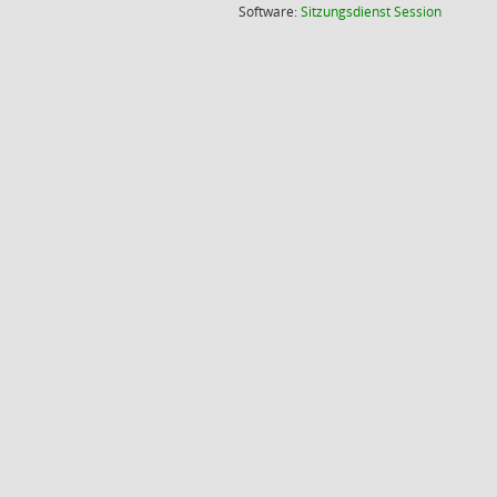
(Wird in
Software:
Sitzungsdienst
Session