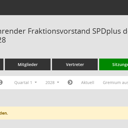
hrender Fraktionsvorstand SPDplus 
28
Mitglieder
Vertreter
Sitzung
Quartal 1
2028
Aktuell
Gremium au
den.