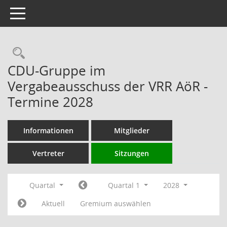
Toggle navigation
Rechercheauswahl
CDU-Gruppe im
Vergabeausschuss der VRR AöR -
Termine 2028
Informationen
Mitglieder
Vertreter
Sitzungen
Quartal
Quartal 1
2028
Aktuell
Gremium auswählen